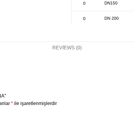
DN150
DN 200
DN 250
REVIEWS (0)
DN 300
NA”
lanlar
*
ile işaretlenmişlerdir