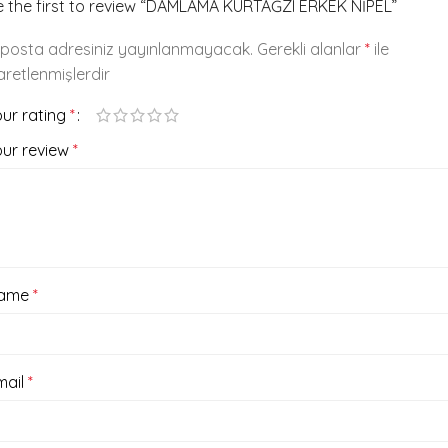
e the first to review “DAMLAMA KURTAĞZI ERKEK NİPEL”
-posta adresiniz yayınlanmayacak.
Gerekli alanlar
*
ile
aretlenmişlerdir
our rating
*
our review
*
ame
*
mail
*