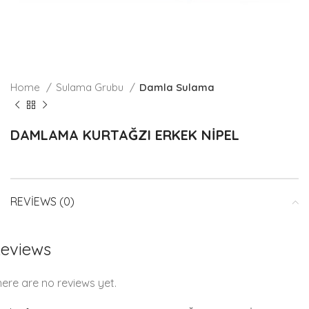
Home
Sulama Grubu
Damla Sulama
DAMLAMA KURTAĞZI ERKEK NİPEL
REVIEWS (0)
eviews
ere are no reviews yet.