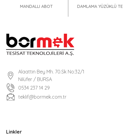
MANDALLI ABOT
DAMLAMA YÜZÜKLÜ TE
Alaattin Bey Mh. 70.Sk No:32/1
Nilüfer / BURSA
0534 237 14 29
teklif@bormek.com.tr
Linkler