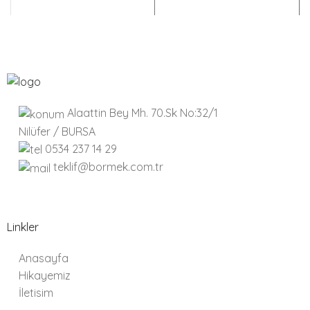
Alaattin Bey Mh. 70.Sk No:32/1
Nilüfer / BURSA
0534 237 14 29
teklif@bormek.com.tr
Linkler
Anasayfa
Hikayemiz
İletisim