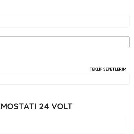
ANASAYFA
HIKAYEMIZ
İLETIŞIM
TEKLIF SEPETLERIM
eri
NEA H ODA TERMOSTATI 24 VOLT
RMOSTATI 24 VOLT