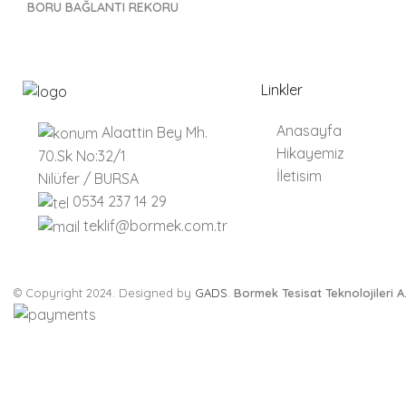
BORU BAĞLANTI REKORU
Linkler
Anasayfa
Alaattin Bey Mh.
Hikayemiz
70.Sk No:32/1
İletisim
Nilüfer / BURSA
0534 237 14 29
teklif@bormek.com.tr
© Copyright 2024. Designed by
GADS
.
Bormek Tesisat Teknolojileri A.