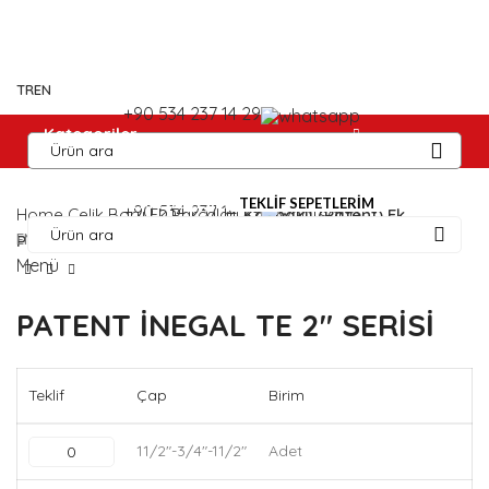
TR
EN
+90 534 237 14 29
Kategoriler
ANASAYFA
HIKAYEMIZ
İLETIŞIM
TEKLIF SEPETLERIM
+90 534 237 14 29
Home
Çelik Boru Ek Parçaları
Kaynaklı (Patent) Ek
EN
Parçalar
Menü
PATENT İNEGAL TE 2″ SERİSİ
Teklif
Çap
Birim
11/2"-3/4"-11/2"
Adet