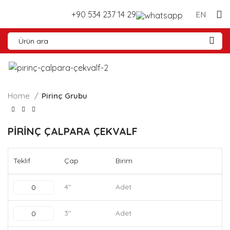
+90 534 237 14 29
EN
Home
Pirinç Grubu
PİRİNÇ ÇALPARA ÇEKVALF
Teklif
Çap
Birim
4"
Adet
3"
Adet