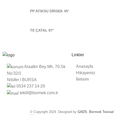
PP ATIKSU DİRSEK 45′
TE ÇATAL 87°
Linkler
Anasayfa
Alaattin Bey Mh. 70.Sk
Hikayemiz
No:32/1
İletisim
Nilüfer / BURSA
0534 237 14 29
teklif@bormek.com.tr
© Copyright 2024. Designed by
GADS
.
Bormek Tesisat T