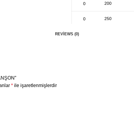
200
250
REVIEWS (0)
MANŞON”
lanlar
*
ile işaretlenmişlerdir