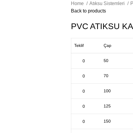
Home
Atıksu Sistemleri
P
Back to products
PVC ATIKSU K
Teklif
Çap
50
70
100
125
150