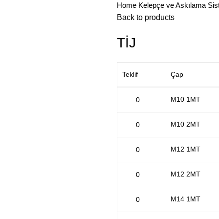
Home
Kelepçe ve Askılama Sis
Back to products
TİJ
Teklif
Çap
M10 1MT
M10 2MT
M12 1MT
M12 2MT
M14 1MT