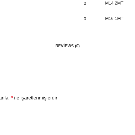
M14 2MT
M16 1MT
M16 2MT
REVIEWS (0)
M8 1MT
M8 2MT
lanlar
*
ile işaretlenmişlerdir