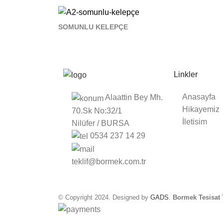
SOMUNLU KELEPÇE
Linkler
Anasayfa
Alaattin Bey Mh.
Hikayemiz
70.Sk No:32/1
İletisim
Nilüfer / BURSA
0534 237 14 29
teklif@bormek.com.tr
© Copyright 2024. Designed by
GADS
.
Bormek Tesisat T