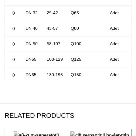
DN 32
29-42
Q65
Adet
DN 40
43-57
Q80
Adet
DN 50
58-107
Q100
Adet
DN65
108-129
Q125
Adet
DN65
130-196
Q150
Adet
DN80
197-260
Q150
Adet
DN 100
261-394
Q200
Adet
RELATED PRODUCTS
DN 125
395-899
Q250
Adet
900-