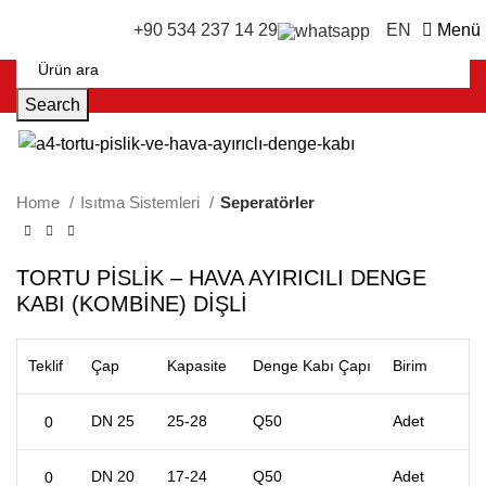
EN
Menü
+90 534 237 14 29
Search
Home
Isıtma Sistemleri
Seperatörler
TORTU PİSLİK – HAVA AYIRICILI DENGE
KABI (KOMBİNE) DİŞLİ
Teklif
Çap
Kapasite
Denge Kabı Çapı
Birim
DN 25
25-28
Q50
Adet
DN 20
17-24
Q50
Adet