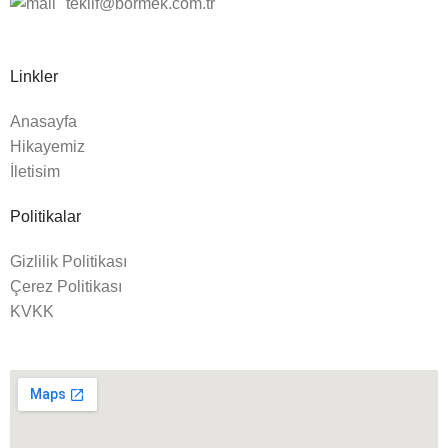
teklif@bormek.com.tr
6000-
DN 300
Q800
Adet
6999
DN 300
7000
Q850
Adet
Linkler
Anasayfa
Hikayemiz
İletisim
Politikalar
Gizlilik Politikası
Çerez Politikası
KVKK