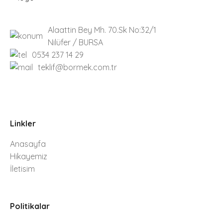
Alaattin Bey Mh. 70.Sk No:32/1
Nilüfer / BURSA
0534 237 14 29
teklif@bormek.com.tr
Linkler
Anasayfa
Hikayemiz
İletisim
Politikalar