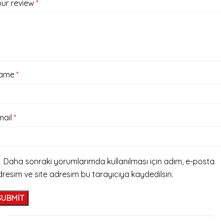
our review
*
ame
*
mail
*
Daha sonraki yorumlarımda kullanılması için adım, e-posta
resim ve site adresim bu tarayıcıya kaydedilsin.