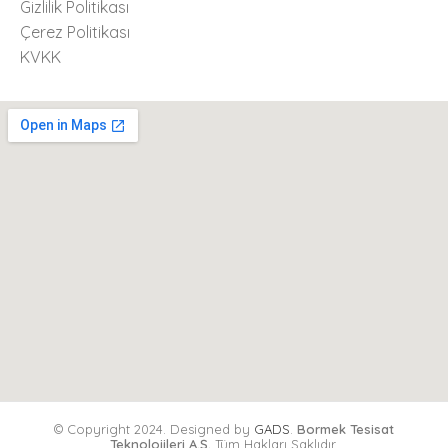
Gizlilik Politikası
Çerez Politikası
KVKK
© Copyright 2024. Designed by
GADS
.
Bormek Tesisat
Teknolojileri A.Ş.
Tüm Hakları Saklıdır.