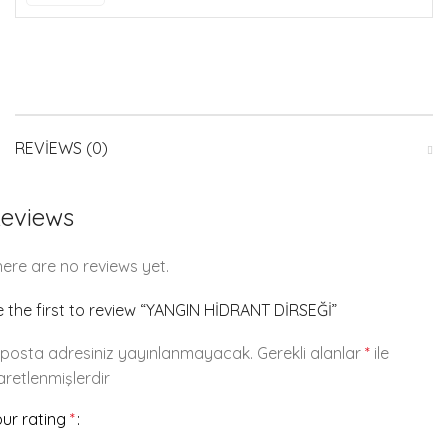
REVIEWS (0)
eviews
ere are no reviews yet.
 the first to review “YANGIN HİDRANT DİRSEĞİ”
-posta adresiniz yayınlanmayacak.
Gerekli alanlar
*
ile
aretlenmişlerdir
our rating
*