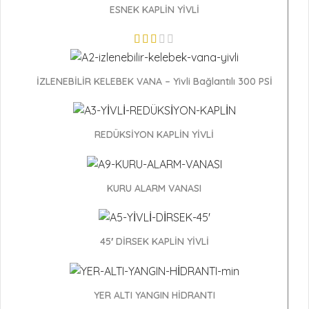
3"-2"
Adet
ESNEK KAPLİN YİVLİ
3"-3/4"
Adet
4"-1"
Adet
İZLENEBİLİR KELEBEK VANA – Yivli Bağlantılı 300 PSİ
4"-11/2"
Adet
REDÜKSİYON KAPLİN YİVLİ
4"-11/4"
Adet
4"-2"
Adet
KURU ALARM VANASI
4"-21/2"
Adet
45′ DİRSEK KAPLİN YİVLİ
5"-1"
Adet
5"-11/2"
Adet
YER ALTI YANGIN HİDRANTI