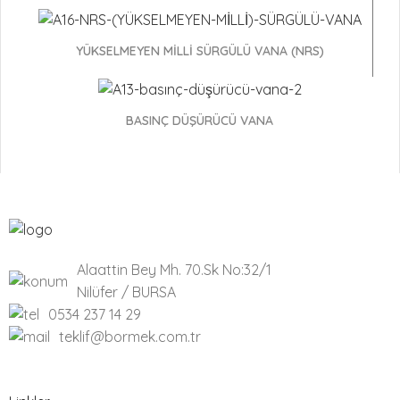
5"-11/4"
Adet
YÜKSELMEYEN MİLLİ SÜRGÜLÜ VANA (NRS)
5"-2"
Adet
5"-21/2"
Adet
BASINÇ DÜŞÜRÜCÜ VANA
5"-3"
Adet
5"-4"
Adet
6"-1"
Adet
Alaattin Bey Mh. 70.Sk No:32/1
6"-11/2"
Adet
Nilüfer / BURSA
0534 237 14 29
6"-11/4"
Adet
teklif@bormek.com.tr
6"-2"
Adet