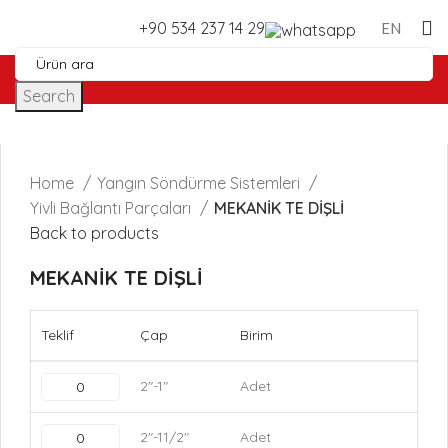
+90 534 237 14 29
EN
Search
Home
Yangın Söndürme Sistemleri
Yivli Bağlantı Parçaları
MEKANİK TE DİŞLİ
Back to products
MEKANİK TE DİŞLİ
Teklif
Çap
Birim
2"-1"
Adet
2"-11/2"
Adet