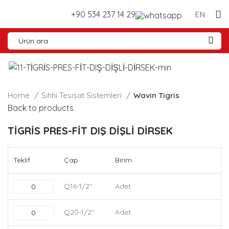
+90 534 237 14 29
EN
Home
Sıhhi Tesisat Sistemleri
Wavin Tigris
Back to products
TİGRİS PRES-FİT DIŞ DİŞLİ DİRSEK
Teklif
Çap
Birim
Q16-1/2"
Adet
Q20-1/2"
Adet