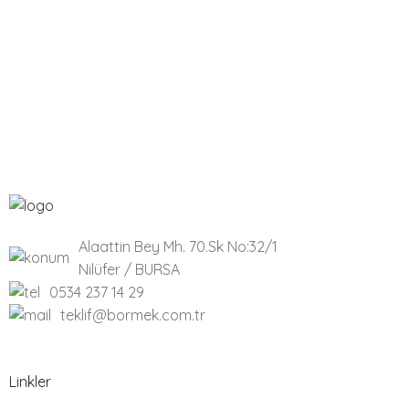
Alaattin Bey Mh. 70.Sk No:32/1
Nilüfer / BURSA
0534 237 14 29
teklif@bormek.com.tr
Linkler