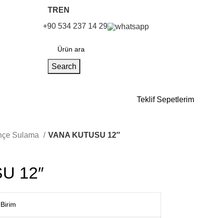
TR
EN
+90 534 237 14 29
Search
Anasayfa
Hikayemiz
İletişim
Teklif Sepetlerim
hçe Sulama
VANA KUTUSU 12″
U 12″
Birim