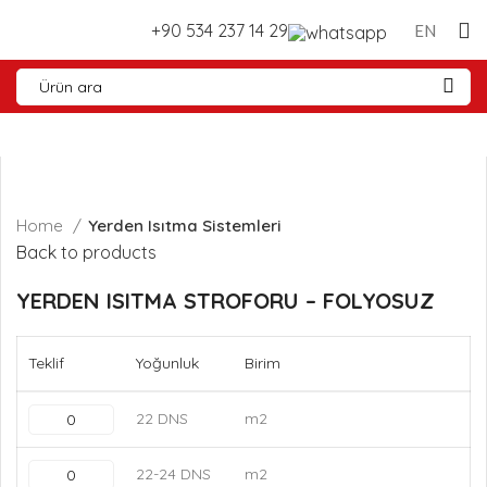
+90 534 237 14 29
EN
Tükendi
Home
Yerden Isıtma Sistemleri
Back to products
YERDEN ISITMA STROFORU – FOLYOSUZ
Teklif
Yoğunluk
Birim
22 DNS
m2
22-24 DNS
m2