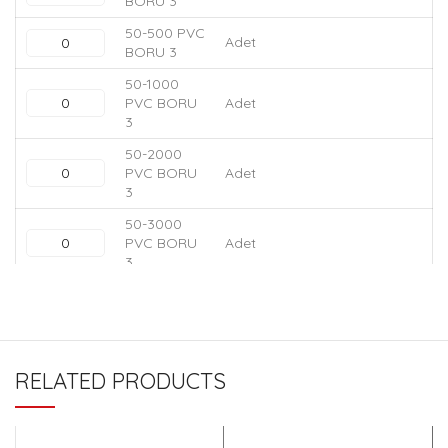
BORU 3
50-500 PVC
Adet
BORU 3
50-1000
PVC BORU
Adet
3
50-2000
PVC BORU
Adet
3
50-3000
PVC BORU
Adet
3
50-6000
PVC BORU
Adet
3
70-150 PVC
Adet
RELATED PRODUCTS
BORU 3
70-250 PVC
Adet
BORU 3