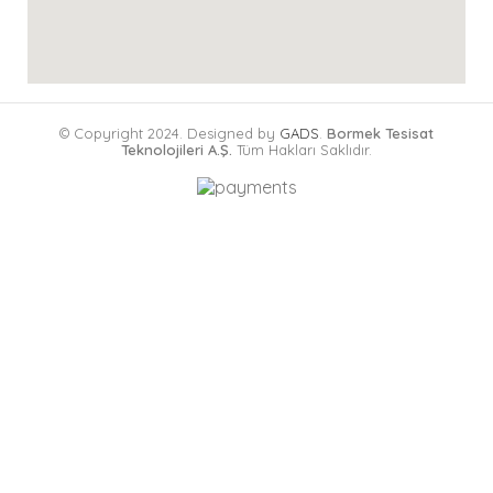
PVC BORU
Adet
3
150-250
PVC BORU
Adet
3
© Copyright 2024. Designed by
GADS
.
Bormek Tesisat
150-500
Teknolojileri A.Ş.
Tüm Hakları Saklıdır.
PVC BORU
Adet
3
150-1000
PVC BORU
Adet
3
150-2000
PVC BORU
Adet
3
150-3000
PVC BORU
Adet
3
150-6000
PVC BORU
Adet
3