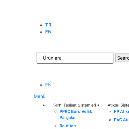
TR
EN
Sear
EN
Menü
Kategoriler
Sıhhi Tesisat Sistemleri
Atıksu Sist
PPRC Boru Ve Ek
PP Atık
Parçalar
PVC At
Rautitan