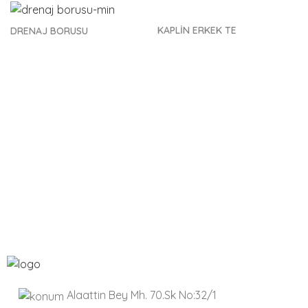
Q280
Adet
KAPLİN ERKEK TE
DRENAJ BORUSU
Q315
Adet
Q32
Adet
Q355
Adet
Q40
Adet
Q400
Adet
Q450
Adet
Q50
Adet
Alaattin Bey Mh. 70.Sk No:32/1
Q500
Adet