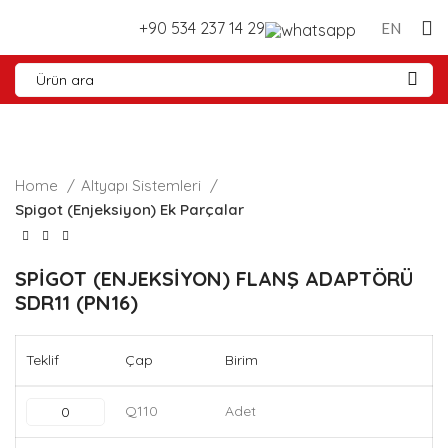
+90 534 237 14 29
EN
Home
Altyapı Sistemleri
Spigot (Enjeksiyon) Ek Parçalar
SPİGOT (ENJEKSİYON) FLANŞ ADAPTÖRÜ
SDR11 (PN16)
Teklif
Çap
Birim
Q110
Adet