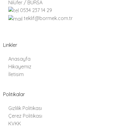
Nilüfer / BURSA
0534 237 14 29
Q560
Adet
teklif@bormek.com.tr
Q63
Adet
Q630
Adet
Linkler
Q75
Adet
Anasayfa
Hikayemiz
İletisim
Q90
Adet
Politikalar
Gizlilik Politikası
Çerez Politikası
KVKK