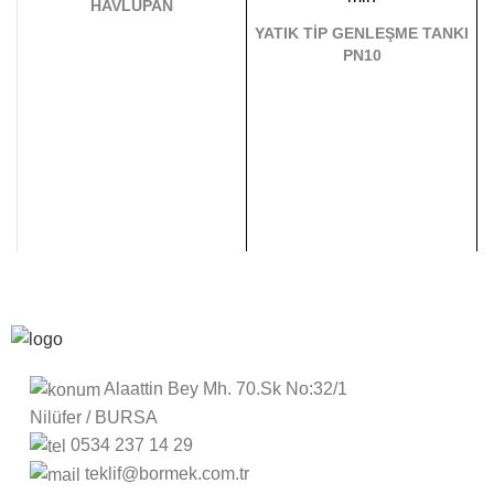
HAVLUPAN
5000 LT
Adet
YATIK TİP GENLEŞME TANKI
PN10
800 LT
Adet
Alaattin Bey Mh. 70.Sk No:32/1
Nilüfer / BURSA
0534 237 14 29
teklif@bormek.com.tr